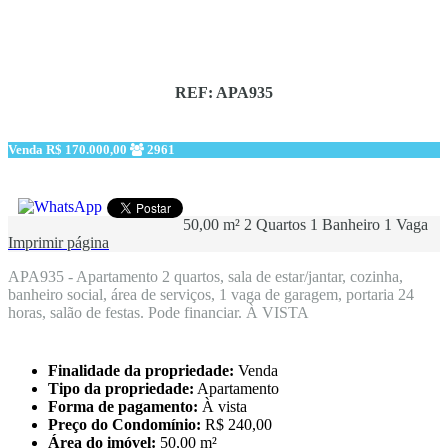
REF: APA935
Venda
R$ 170.000,00
2961
50,00 m²
2 Quartos
1 Banheiro
1 Vaga
Imprimir página
APA935 - Apartamento 2 quartos, sala de estar/jantar, cozinha,
banheiro social, área de serviços, 1 vaga de garagem, portaria 24
horas, salão de festas. Pode financiar. À VISTA
Finalidade da propriedade:
Venda
Tipo da propriedade:
Apartamento
Forma de pagamento:
À vista
Preço do Condomínio:
R$ 240,00
Área do imóvel:
50,00 m²