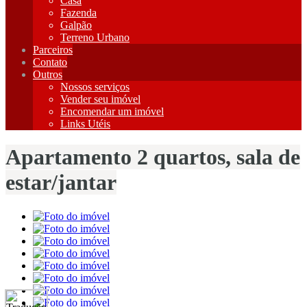
Casa
Fazenda
Galpão
Terreno Urbano
Parceiros
Contato
Outros
Nossos serviços
Vender seu imóvel
Encomendar um imóvel
Links Utéis
Apartamento 2 quartos, sala de
estar/jantar