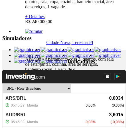
quartos, sala, copa, cozinha, banheiro social, área
de serviços, 1 vaga de...
+ Detalhes
R$ 240.000,00
Simuladores
Cidade Nova, Teresina-PI
APA998 - Apartamento com 2 quartos, com sala
Indicadores
de estar/jantar, cozinha, área de serviços,
banheiro social, 1 vaga de g...
+ Detalhes
R$ 180.000,00
NewsLetter