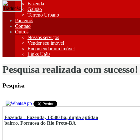
Fazenda
Galpão
Terreno Urbano
Parceiros
Contato
Outros
Nossos serviços
Vender seu imóvel
Encomendar um imóvel
Links Utéis
Pesquisa realizada com sucesso!
Pesquisa
Fazenda - Fazenda, 13500 ha, dupla aptidão
bairro, Formosa do Rio Preto-BA