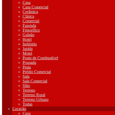
Casa
Casa Comercial
Cerâmica
Clínica
Comercial
Fazenda
Frigorífico
Galpão
Hotel
Indústria
Jazida
Motel
Posto de Combustível
Pousada
Praia
Prédio Comercial
Sala
Sala Comercial
Sítio
Terreno
Terreno Rural
Terreno Urbano
Todas
Locação
Casa