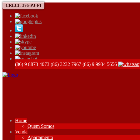
CRECI: 376-PJ-PI
(86) 9 8873 4073
(86) 3232 7967
(86) 9 9934 5656
Home
Quem Somos
Venda
Apartamento