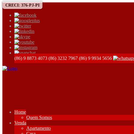
CRECI: 376-PJ-PI
(86) 9 8873 4073
(86) 3232 7967
(86) 9 9934 5656
Home
Quem Somos
Venda
Apartamento
Casa