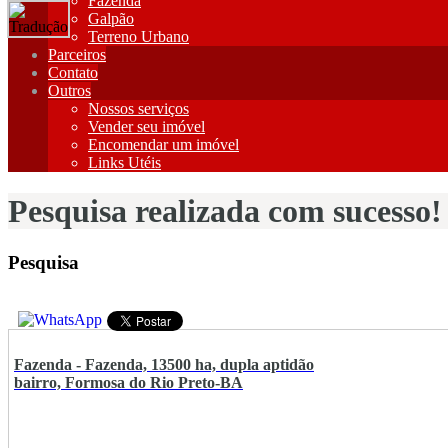
Fazenda
Galpão
Terreno Urbano
Parceiros
Contato
Outros
Nossos serviços
Vender seu imóvel
Encomendar um imóvel
Links Utéis
Pesquisa realizada com sucesso!
Pesquisa
Fazenda - Fazenda, 13500 ha, dupla aptidão
bairro, Formosa do Rio Preto-BA