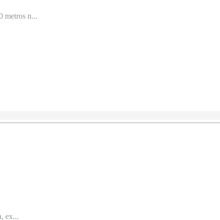
 metros n...
, ex...