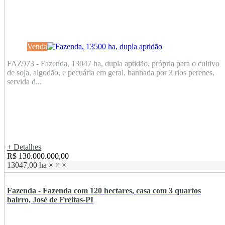
Venda
FAZ973 - Fazenda, 13047 ha, dupla aptidão, própria para o cultivo
de soja, algodão, e pecuária em geral, banhada por 3 rios perenes,
servida d...
+ Detalhes
R$ 130.000.000,00
13047,00 ha
×
×
×
Fazenda - Fazenda com 120 hectares, casa com 3 quartos
bairro, José de Freitas-PI