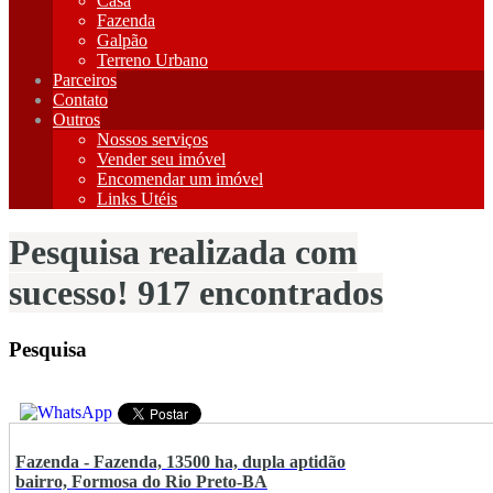
Casa
Fazenda
Galpão
Terreno Urbano
Parceiros
Contato
Outros
Nossos serviços
Vender seu imóvel
Encomendar um imóvel
Links Utéis
Pesquisa realizada com
sucesso! 917 encontrados
Pesquisa
Fazenda - Fazenda, 13500 ha, dupla aptidão
bairro, Formosa do Rio Preto-BA