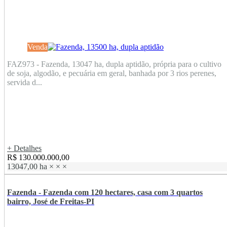
Venda
FAZ973 - Fazenda, 13047 ha, dupla aptidão, própria para o cultivo
de soja, algodão, e pecuária em geral, banhada por 3 rios perenes,
servida d...
+ Detalhes
R$ 130.000.000,00
13047,00 ha
×
×
×
Fazenda - Fazenda com 120 hectares, casa com 3 quartos
bairro, José de Freitas-PI