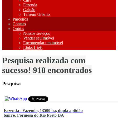
Casa
Fazenda
Galpão
Terreno Urbano
Parceiros
Contato
Outros
Nossos serviços
Vender seu imóvel
Encomendar um imóvel
Links Utéis
Pesquisa realizada com
sucesso! 918 encontrados
Pesquisa
Fazenda - Fazenda, 13500 ha, dupla aptidão
bairro, Formosa do Rio Preto-BA