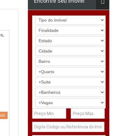
Encontre Seu Imóvel
s,
nda