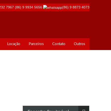
232 7967
(86) 9 9934 5656
(86) 9 8873 4073
Locação
Parceiros
Contato
Outros