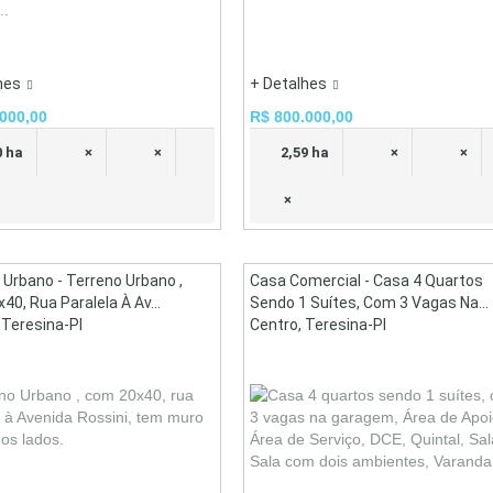
..
hes
+ Detalhes
000,00
R$ 800.000,00
0 ha
×
×
2,59 ha
×
×
×
 Urbano - Terreno Urbano ,
Casa Comercial - Casa 4 Quartos
0, Rua Paralela À Av...
Sendo 1 Suítes, Com 3 Vagas Na...
 Teresina-PI
Centro, Teresina-PI