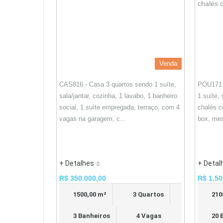
Venda
CAS816 - Casa 3 quartos sendo 1 suíte,
POU171 
sala/jantar, cozinha, 1 lavabo, 1 banheiro
1 suíte,
social, 1 suíte empregada, terraço, com 4
chalés c
vagas na garagem, c...
box, mes
+ Detalhes
+ Detal
R$ 350.000,00
R$ 1.50
1500,00 m²
3 Quartos
210
3 Banheiros
4 Vagas
20 