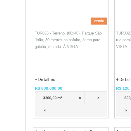
Venda
TUR053 - Terreno, (80x40), Parque São
TUR0327
João, 80 metros no asfalto, ótimo para
rua para
galpão, murado. À VISTA.
VISTA.
+ Detalhes
+ Detal
R$ 800.000,00
R$ 120.
3200,00 m²
×
×
800
×
×