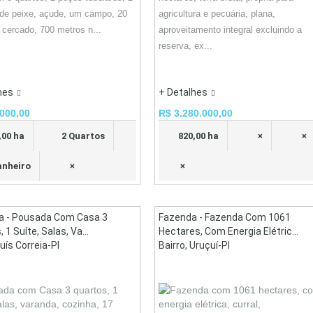
de peixe, açude, um campo, 20
agricultura e pecuária, plana,
 cercado, 700 metros n...
aproveitamento integral excluindo a
reserva, ex...
hes
+ Detalhes
000,00
R$ 3.280.000,00
,00 ha
2 Quartos
820,00 ha
×
×
anheiro
×
×
a - Pousada Com Casa 3
Fazenda - Fazenda Com 1061
 1 Suíte, Salas, Va...
Hectares, Com Energia Elétric...
Luís Correia-PI
Bairro, Uruçuí-PI