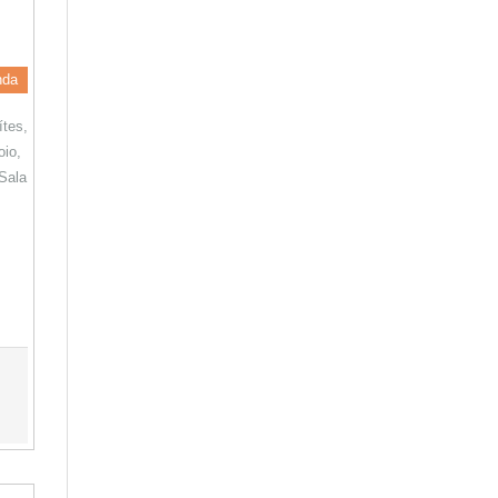
nda
tes,
oio,
 Sala