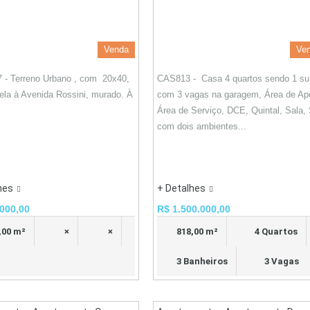
Venda
Ve
 - Terreno Urbano , com 20x40,
CAS813 - Casa 4 quartos sendo 1 suí
lela à Avenida Rossini, murado. À
com 3 vagas na garagem, Área de Ap
Área de Serviço, DCE, Quintal, Sala,
com dois ambientes...
hes
+ Detalhes
000,00
R$ 1.500.000,00
,00 m²
×
×
818,00 m²
4 Quartos
3 Banheiros
3 Vagas