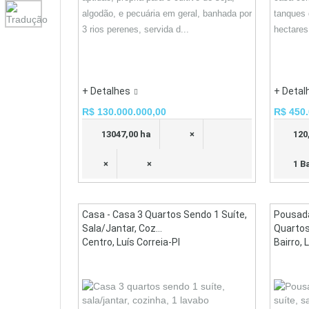
algodão, e pecuária em geral, banhada por
tanques 
3 rios perenes, servida d...
hectares
+ Detalhes
+ Detal
R$ 130.000.000,00
R$ 450.
13047,00 ha
×
120
×
×
1 B
Casa - Casa 3 Quartos Sendo 1 Suíte,
Pousad
Sala/jantar, Coz...
Quartos,
Centro, Luís Correia-PI
Bairro, 