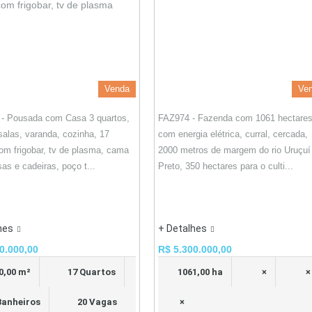
Venda
Ve
- Pousada com Casa 3 quartos,
FAZ974 - Fazenda com 1061 hectares
 salas, varanda, cozinha, 17
com energia elétrica, curral, cercada,
om frigobar, tv de plasma, cama
2000 metros de margem do rio Uruçuí
as e cadeiras, poço t...
Preto, 350 hectares para o culti...
hes
+ Detalhes
0.000,00
R$ 5.300.000,00
0,00 m²
17 Quartos
1061,00 ha
×
×
Banheiros
20 Vagas
×