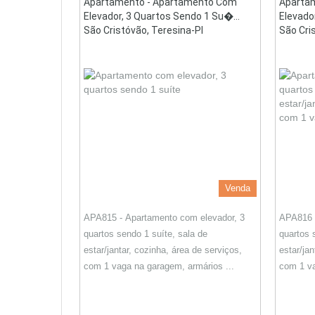
Apartamento - Apartamento Com
Aparta
Elevador, 3 Quartos Sendo 1 Su�...
Elevado
São Cristóvão, Teresina-PI
São Cri
Venda
APA815 - Apartamento com elevador, 3
APA816 -
quartos sendo 1 suíte, sala de
quartos 
estar/jantar, cozinha, área de serviços,
estar/jan
com 1 vaga na garagem, armários ...
com 1 va