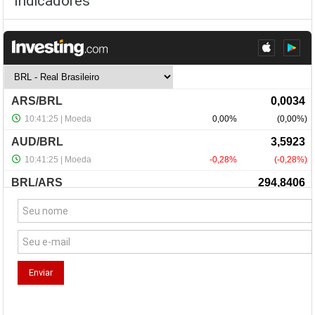
Indicadores
NewsLetter