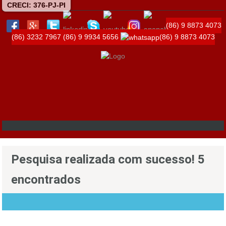
CRECI: 376-PJ-PI
(86) 9 8873 4073
(86) 3232 7967
(86) 9 9934 5656
(86) 9 8873 4073
Pesquisa realizada com sucesso! 5
encontrados