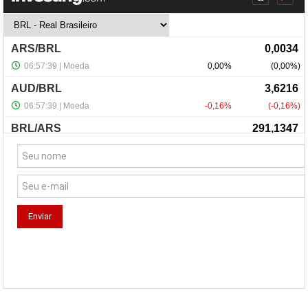
NewsLetter