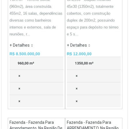
(960m2), área construída
45x30 (1350m2), totalmente
455m2, 16 salas, dependências
cobertos, com construção
diversas como banheiros
duplex de 200m2, possuindo
internos e externos, sala de
espaço para depósito no térreo
reuniões, r...
e 5 s...
+ Detalhes
+ Detalhes
R$ 8.500.000,00
R$ 12.000,00
960,00 m²
1350,00 m²
×
×
×
×
×
×
Fazenda - Fazenda Para
Fazenda - Fazenda Para
Arrendamento, Na Região De
ARRENDAMENTO, Na Região