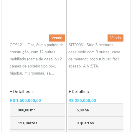
Venda
Venda
CCS121 - Flat, ótimo padrão de
SIT0996 - Sítio 5 hectares,
construção, com 12 suítes,
casa sede com 3 suítes, casa
mobiliado (cama de casal ou 2
de morador, poço tubular, fácil
camas de solteiro tipo box,
acesso. À VISTA.
frigobar, microondas, sa...
+ Detalhes
+ Detalhes
R$ 1.500.000,00
R$ 280.000,00
300,00 m²
5,00 ha
12 Quartos
3 Quartos