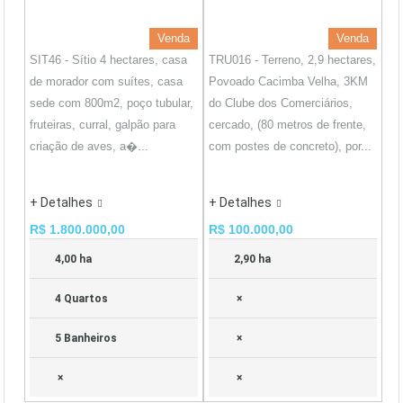
Venda
Venda
SIT46 - Sítio 4 hectares, casa
TRU016 - Terreno, 2,9 hectares,
de morador com suítes, casa
Povoado Cacimba Velha, 3KM
sede com 800m2, poço tubular,
do Clube dos Comerciários,
fruteiras, curral, galpão para
cercado, (80 metros de frente,
criação de aves, a�...
com postes de concreto), por...
+ Detalhes
+ Detalhes
R$ 1.800.000,00
R$ 100.000,00
4,00 ha
2,90 ha
4 Quartos
×
5 Banheiros
×
×
×