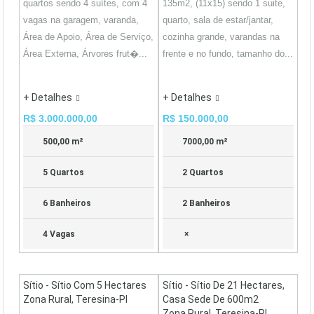
quartos sendo 4 suítes, com 4
135m2, (11x15) sendo 1 suite,
vagas na garagem, varanda,
quarto, sala de estar/jantar,
Área de Apoio, Área de Serviço,
cozinha grande, varandas na
Área Externa, Árvores frut�...
frente e no fundo, tamanho do...
+ Detalhes
+ Detalhes
R$ 3.000.000,00
R$ 150.000,00
500,00 m²
7000,00 m²
5 Quartos
2 Quartos
6 Banheiros
2 Banheiros
4 Vagas
×
Sítio - Sítio Com 5 Hectares
Sítio - Sítio De 21 Hectares,
Zona Rural, Teresina-PI
Casa Sede De 600m2
Zona Rural, Teresina-PI