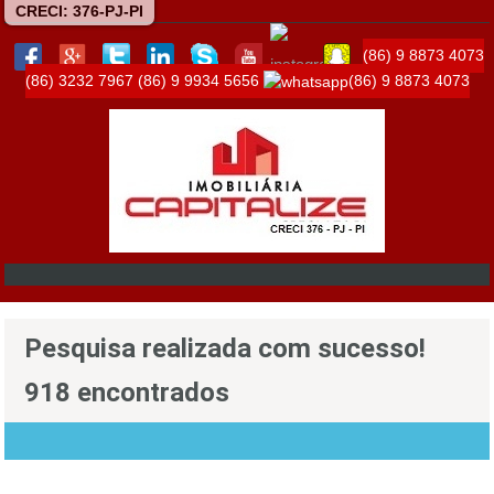
CRECI: 376-PJ-PI
(86) 9 8873 4073
(86) 3232 7967
(86) 9 9934 5656
(86) 9 8873 4073
Pesquisa realizada com sucesso!
918 encontrados