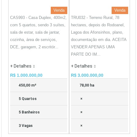
Venda
Venda
CAS993 - Casa Duplex, 400m2,
TRU032 - Terreno Rural, 78
com 5 quartos, sendo 3 suítes,
hectares, depois do Rodoanel,
sala de estar, sala de jantar,
Lagoa dos Afonsinhos, plano,
cozinha, área de serviços,
documentação em dia. ACEITA
DCE, garagem, 2 escritór...
VENDER APENAS UMA
PARTE DO IM...
+ Detalhes
+ Detalhes
R$ 1.000.000,00
R$ 3.000.000,00
450,00 m²
78,00 ha
5 Quartos
×
5 Banheiros
×
3 Vagas
×