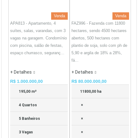
Venda
Venda
APA813 - Apartamento, 4
FAZ996 - Fazenda com 11800
suítes, salas, varandas, com 3
hectares, sendo 4500 hectares
vagas na garagem. Condomínio
abertos, 500 hectares com
com piscina, salão de festas,
plantio de soja, solo com ph de
espaço churrasco, seguranç...
5,90 e argila de 18% a 28%,
fá...
+ Detalhes
+ Detalhes
R$ 1.000.000,00
R$ 80.000.000,00
195,00 m²
11800,00 ha
4 Quartos
×
5 Banheiros
×
3 Vagas
×