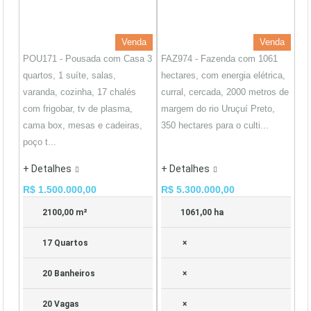
Venda
Venda
POU171 - Pousada com Casa 3
FAZ974 - Fazenda com 1061
quartos, 1 suíte, salas,
hectares, com energia elétrica,
varanda, cozinha, 17 chalés
curral, cercada, 2000 metros de
com frigobar, tv de plasma,
margem do rio Uruçuí Preto,
cama box, mesas e cadeiras,
350 hectares para o culti...
poço t...
+ Detalhes
+ Detalhes
R$ 1.500.000,00
R$ 5.300.000,00
2100,00 m²
1061,00 ha
17 Quartos
×
20 Banheiros
×
20 Vagas
×