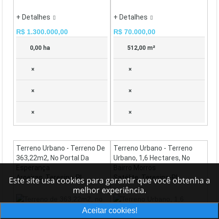
+ Detalhes
+ Detalhes
R$ 1.300.000,00
R$ 70.000,00
0,00 ha
512,00 m²
×
×
×
×
×
×
Terreno Urbano - Terreno De
Terreno Urbano - Terreno
363,22m2, No Portal Da
Urbano, 1,6 Hectares, No
Esperança
Bairro Morros
Aroeiras, Teresina-PI
Satélite, Teresina-PI
Este site usa cookies para garantir que você obtenha a
melhor experiência.
Aceitar cookies!