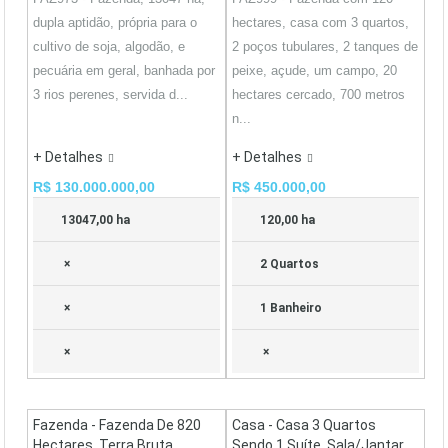
dupla aptidão, própria para o
hectares, casa com 3 quartos,
cultivo de soja, algodão, e
2 poços tubulares, 2 tanques de
pecuária em geral, banhada por
peixe, açude, um campo, 20
3 rios perenes, servida d...
hectares cercado, 700 metros
n...
+ Detalhes
+ Detalhes
R$ 130.000.000,00
R$ 450.000,00
13047,00 ha
120,00 ha
×
2 Quartos
×
1 Banheiro
×
×
Fazenda - Fazenda De 820
Casa - Casa 3 Quartos
Hectares, Terra Bruta,
Sendo 1 Suíte, Sala/jantar,