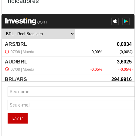
Indicadores
NewsLetter