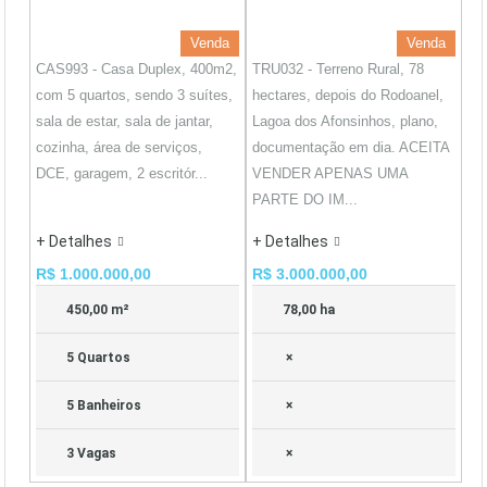
Venda
Venda
CAS993 - Casa Duplex, 400m2,
TRU032 - Terreno Rural, 78
com 5 quartos, sendo 3 suítes,
hectares, depois do Rodoanel,
sala de estar, sala de jantar,
Lagoa dos Afonsinhos, plano,
cozinha, área de serviços,
documentação em dia. ACEITA
DCE, garagem, 2 escritór...
VENDER APENAS UMA
PARTE DO IM...
+ Detalhes
+ Detalhes
R$ 1.000.000,00
R$ 3.000.000,00
450,00 m²
78,00 ha
5 Quartos
×
5 Banheiros
×
3 Vagas
×