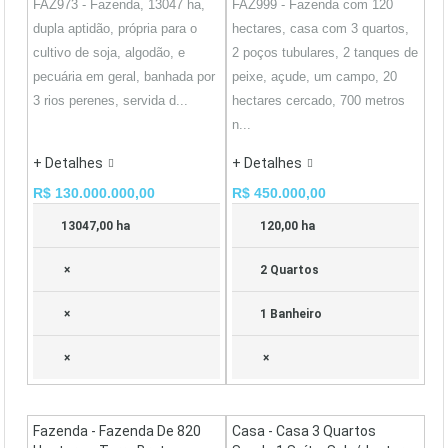
FAZ973 - Fazenda, 13047 ha,
FAZ999 - Fazenda com 120
dupla aptidão, própria para o
hectares, casa com 3 quartos,
cultivo de soja, algodão, e
2 poços tubulares, 2 tanques de
pecuária em geral, banhada por
peixe, açude, um campo, 20
3 rios perenes, servida d...
hectares cercado, 700 metros
n...
+ Detalhes
+ Detalhes
R$ 130.000.000,00
R$ 450.000,00
13047,00 ha
120,00 ha
×
2 Quartos
×
1 Banheiro
×
×
Fazenda - Fazenda De 820
Casa - Casa 3 Quartos