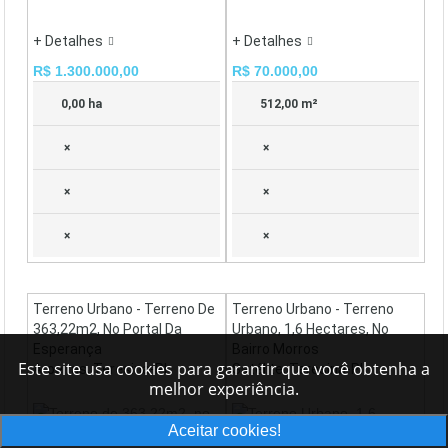
+ Detalhes
+ Detalhes
R$ 1.300.000,00
R$ 70.000,00
0,00 ha
512,00 m²
×
×
×
×
×
×
Terreno Urbano - Terreno De
Terreno Urbano - Terreno
363,22m2, No Portal Da
Urbano, 1,6 Hectares, No
Esperança
Bairro Morros
Este site usa cookies para garantir que você obtenha a
Aroeiras, Teresina-PI
Satélite, Teresina-PI
melhor experiência.
Aceitar cookies!