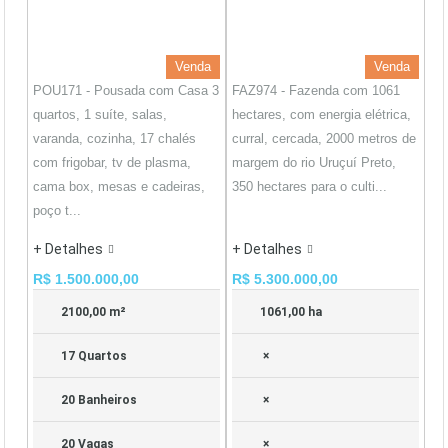
Venda
Venda
POU171 - Pousada com Casa 3
FAZ974 - Fazenda com 1061
quartos, 1 suíte, salas,
hectares, com energia elétrica,
varanda, cozinha, 17 chalés
curral, cercada, 2000 metros de
com frigobar, tv de plasma,
margem do rio Uruçuí Preto,
cama box, mesas e cadeiras,
350 hectares para o culti...
poço t...
+ Detalhes
+ Detalhes
R$ 1.500.000,00
R$ 5.300.000,00
2100,00 m²
1061,00 ha
17 Quartos
×
20 Banheiros
×
20 Vagas
×