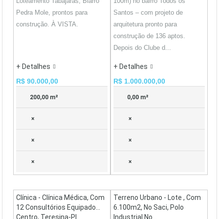
Loteamento Tabajaras, Biarro
100m) no bairro Todos os
Pedra Mole, prontos para
Santos – com projeto de
construção. À VISTA.
arquitetura pronto para
construção de 136 aptos.
Depois do Clube d...
+ Detalhes
+ Detalhes
R$ 90.000,00
R$ 1.000.000,00
200,00 m²
0,00 m²
×
×
×
×
×
×
Clínica - Clínica Médica, Com
Terreno Urbano - Lote , Com
12 Consultórios Equipado...
6.100m2, No Saci, Polo
Centro, Teresina-PI
Industrial No...