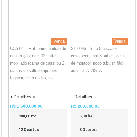
Venda
Venda
CCS121 - Flat, ótimo padrão de
SIT0996 - Sítio 5 hectares,
construção, com 12 suítes,
casa sede com 3 suítes, casa
mobiliado (cama de casal ou 2
de morador, poço tubular, fácil
camas de solteiro tipo box,
acesso. À VISTA.
frigobar, microondas, sa...
+ Detalhes
+ Detalhes
R$ 1.500.000,00
R$ 280.000,00
300,00 m²
5,00 ha
12 Quartos
3 Quartos