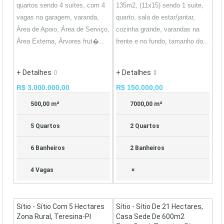
quartos sendo 4 suítes, com 4
135m2, (11x15) sendo 1 suite,
vagas na garagem, varanda,
quarto, sala de estar/jantar,
Área de Apoio, Área de Serviço,
cozinha grande, varandas na
Área Externa, Árvores frut�...
frente e no fundo, tamanho do...
+ Detalhes
+ Detalhes
R$ 3.000.000,00
R$ 150.000,00
500,00 m²
7000,00 m²
5 Quartos
2 Quartos
6 Banheiros
2 Banheiros
4 Vagas
×
Sítio - Sítio Com 5 Hectares
Sítio - Sítio De 21 Hectares,
Zona Rural, Teresina-PI
Casa Sede De 600m2