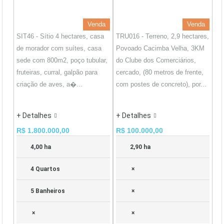
Venda
Venda
SIT46 - Sítio 4 hectares, casa
TRU016 - Terreno, 2,9 hectares,
de morador com suítes, casa
Povoado Cacimba Velha, 3KM
sede com 800m2, poço tubular,
do Clube dos Comerciários,
fruteiras, curral, galpão para
cercado, (80 metros de frente,
criação de aves, a�...
com postes de concreto), por...
+ Detalhes
+ Detalhes
R$ 1.800.000,00
R$ 100.000,00
4,00 ha
2,90 ha
4 Quartos
×
5 Banheiros
×
×
×