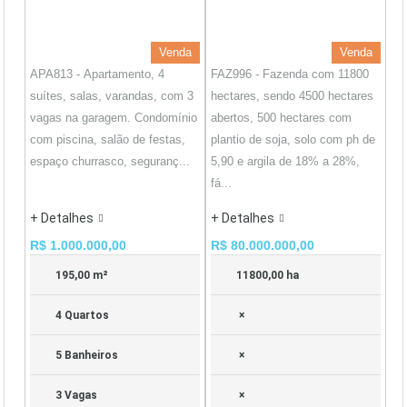
Venda
Venda
APA813 - Apartamento, 4
FAZ996 - Fazenda com 11800
suítes, salas, varandas, com 3
hectares, sendo 4500 hectares
vagas na garagem. Condomínio
abertos, 500 hectares com
com piscina, salão de festas,
plantio de soja, solo com ph de
espaço churrasco, seguranç...
5,90 e argila de 18% a 28%,
fá...
+ Detalhes
+ Detalhes
R$ 1.000.000,00
R$ 80.000.000,00
195,00 m²
11800,00 ha
4 Quartos
×
5 Banheiros
×
3 Vagas
×