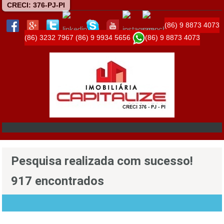
CRECI: 376-PJ-PI
(86) 9 8873 4073
(86) 3232 7967
(86) 9 9934 5656
(86) 9 8873 4073
Pesquisa realizada com sucesso!
917 encontrados