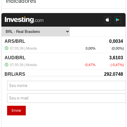
Indicadores
NewsLetter