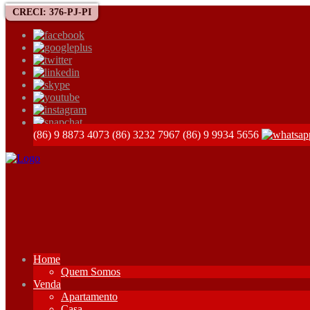
CRECI: 376-PJ-PI
(86) 9 8873 4073
(86) 3232 7967
(86) 9 9934 5656
Home
Quem Somos
Venda
Apartamento
Casa