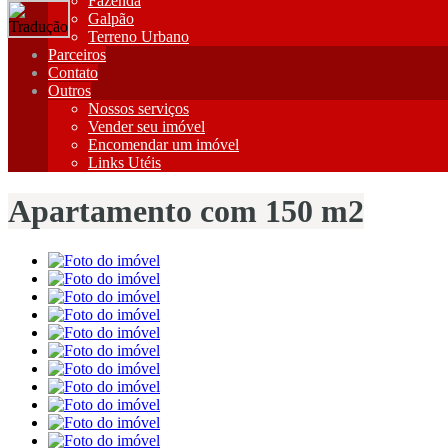
Fazenda
Galpão
Terreno Urbano
Parceiros
Contato
Outros
Nossos serviços
Vender seu imóvel
Encomendar um imóvel
Links Utéis
Apartamento com 150 m2