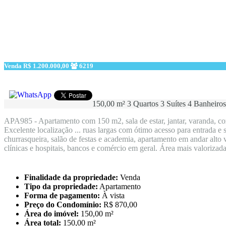
Venda
R$ 1.200.000,00
6219
150,00 m²
3 Quartos
3 Suítes
4 Banheiros
APA985 - Apartamento com 150 m2, sala de estar, jantar, varanda, coz
Excelente localização ... ruas largas com ótimo acesso para entrada e 
churrasqueira, salão de festas e academia, apartamento em andar alto
clínicas e hospitais, bancos e comércio em geral. Área mais valorizada
Finalidade da propriedade:
Venda
Tipo da propriedade:
Apartamento
Forma de pagamento:
À vista
Preço do Condomínio:
R$ 870,00
Área do imóvel:
150,00 m²
Área total:
150,00 m²