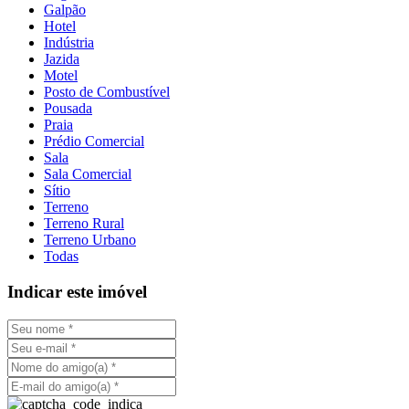
Galpão
Hotel
Indústria
Jazida
Motel
Posto de Combustível
Pousada
Praia
Prédio Comercial
Sala
Sala Comercial
Sítio
Terreno
Terreno Rural
Terreno Urbano
Todas
Indicar este imóvel