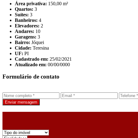
Área privativa:
150,00 m²
Quartos:
3
Suítes:
3
Banheiros:
4
Elevadores:
2
Andares:
10
Garagens:
3
Bairro:
Jóquei
Cidade:
Teresina
UF:
PI
Cadastrado em:
25/02/2021
Atualizado em:
00/00/0000
Formulário de contato
Enviar mensagem