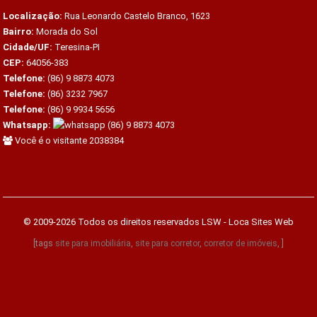
Localização:
Rua Leonardo Castelo Branco, 1623
Bairro:
Morada do Sol
Cidade/UF:
Teresina-PI
CEP:
64056-383
Telefone:
(86) 9 8873 4073
Telefone:
(86) 3232 7967
Telefone:
(86) 9 9934 5656
Whatsapp:
(86) 9 8873 4073
Você é o visitante 2038384
© 2009-2026 Todos os direitos reservados
LSW - Loca Sites Web
[tags
site para imobiliária
,
site para corretor
,
corretor de imóveis
, ]