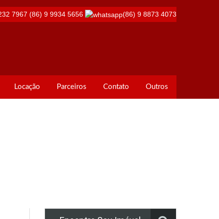
232 7967
(86) 9 9934 5656
(86) 9 8873 4073
Locação
Parceiros
Contato
Outros