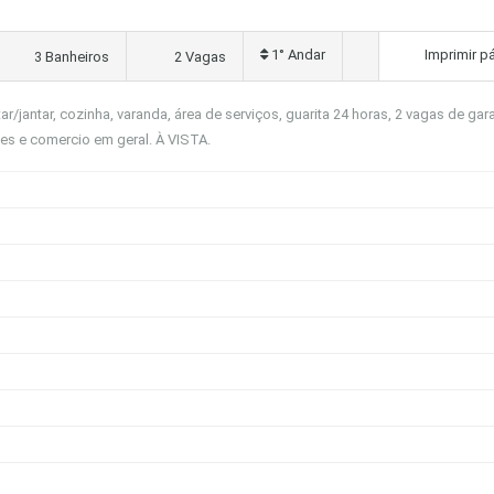
1° Andar
Imprimir p
3 Banheiros
2 Vagas
/jantar, cozinha, varanda, área de serviços, guarita 24 horas, 2 vagas de ga
es e comercio em geral. À VISTA.