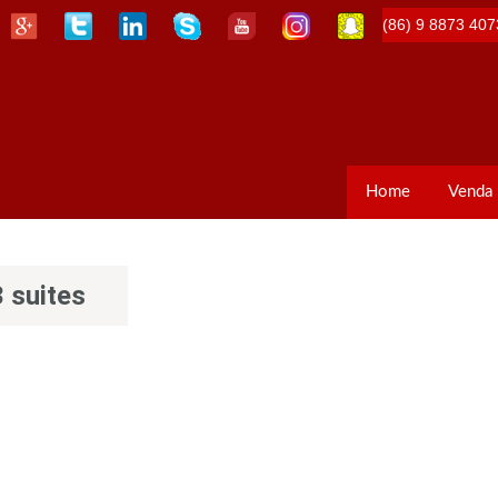
(86) 9 8873 407
Home
Venda
 suites