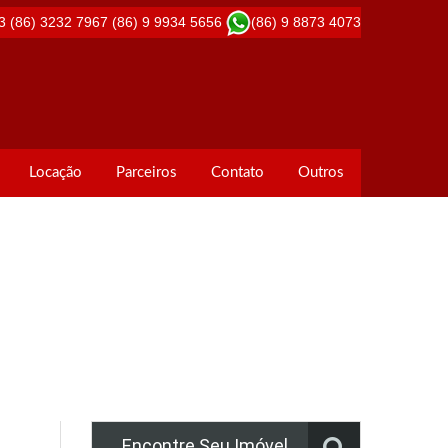
3
(86) 3232 7967
(86) 9 9934 5656
(86) 9 8873 4073
Locação
Parceiros
Contato
Outros
Encontre Seu Imóvel