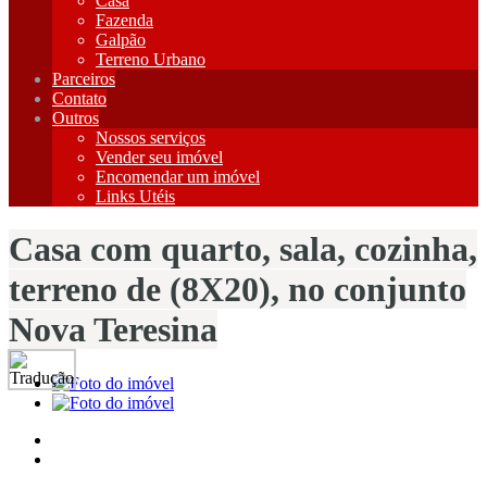
Casa
Fazenda
Galpão
Terreno Urbano
Parceiros
Contato
Outros
Nossos serviços
Vender seu imóvel
Encomendar um imóvel
Links Utéis
Casa com quarto, sala, cozinha,
terreno de (8X20), no conjunto
Nova Teresina