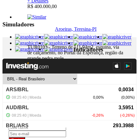
+ Detalhes
R$ 400.000,00
Simuladores
Aroeiras, Teresina-PI
TUR0103 - Terreno de 511,94m2, esquina, via
Indicadores
de calçamento, no Portal da Esperança, região da
grande pedra mole....
+ Detalhes
R$ 70.000,00
NewsLetter