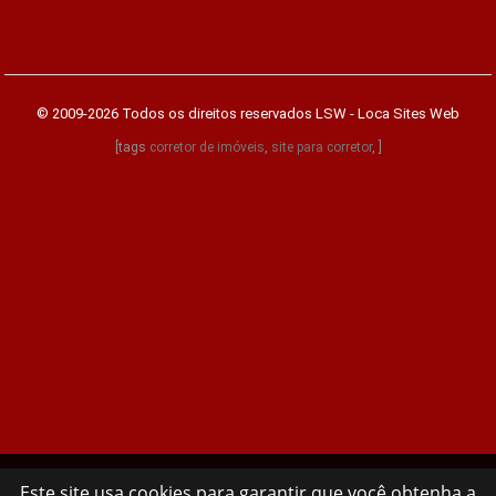
© 2009-2026 Todos os direitos reservados
LSW - Loca Sites Web
[tags
corretor de imóveis
,
site para corretor
, ]
Este site usa cookies para garantir que você obtenha a