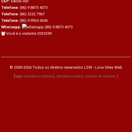
CEP:
64056-383
Telefone:
(86) 9 8873 4073
Telefone:
(86) 3232 7967
Telefone:
(86) 9 9934 5656
Whatsapp:
(86) 9 8873 4073
Você é o visitante 2035399
© 2009-2026 Todos os direitos reservados
LSW - Loca Sites Web
[tags
site para imobiliária
,
site para corretor
,
corretor de imóveis
, ]