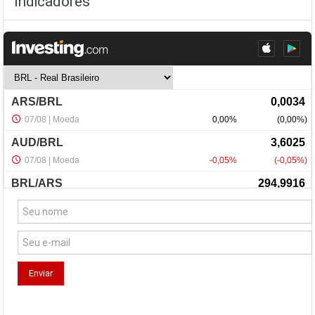
Indicadores
NewsLetter