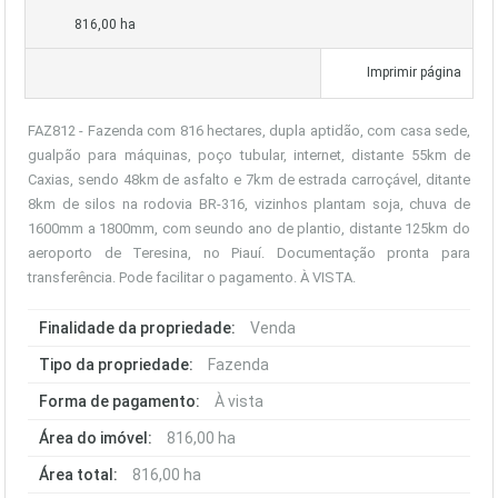
816,00 ha
Imprimir página
FAZ812 - Fazenda com 816 hectares, dupla aptidão, com casa sede,
gualpão para máquinas, poço tubular, internet, distante 55km de
Caxias, sendo 48km de asfalto e 7km de estrada carroçável, ditante
8km de silos na rodovia BR-316, vizinhos plantam soja, chuva de
1600mm a 1800mm, com seundo ano de plantio, distante 125km do
aeroporto de Teresina, no Piauí. Documentação pronta para
transferência. Pode facilitar o pagamento. À VISTA.
Finalidade da propriedade:
Venda
Tipo da propriedade:
Fazenda
Forma de pagamento:
À vista
Área do imóvel:
816,00 ha
Área total:
816,00 ha