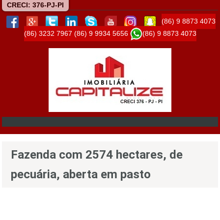
CRECI: 376-PJ-PI
(86) 9 8873 4073
(86) 3232 7967
(86) 9 9934 5656
(86) 9 8873 4073
Fazenda com 2574 hectares, de
pecuária, aberta em pasto