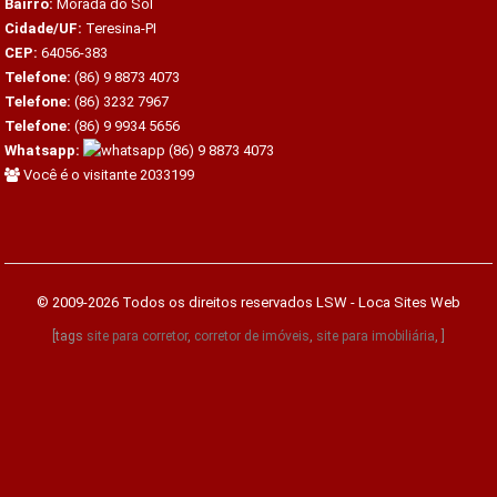
Bairro:
Morada do Sol
Cidade/UF:
Teresina-PI
CEP:
64056-383
Telefone:
(86) 9 8873 4073
Telefone:
(86) 3232 7967
Telefone:
(86) 9 9934 5656
Whatsapp:
(86) 9 8873 4073
Você é o visitante 2033199
© 2009-2026 Todos os direitos reservados
LSW - Loca Sites Web
[tags
site para corretor
,
corretor de imóveis
,
site para imobiliária
, ]