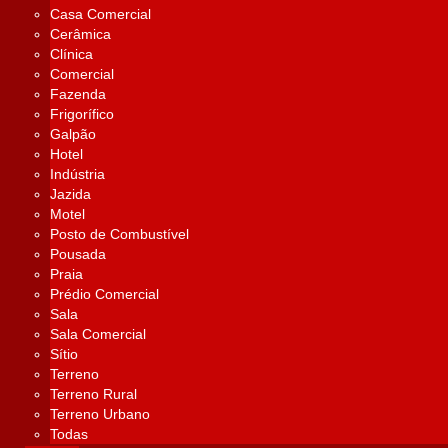
Casa Comercial
Cerâmica
Clínica
Comercial
Fazenda
Frigorífico
Galpão
Hotel
Indústria
Jazida
Motel
Posto de Combustível
Pousada
Praia
Prédio Comercial
Sala
Sala Comercial
Sítio
Terreno
Terreno Rural
Terreno Urbano
Todas