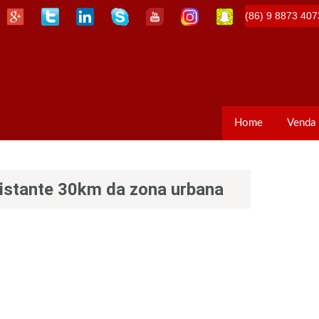
(86) 9 8873 407
Home
Venda
distante 30km da zona urbana