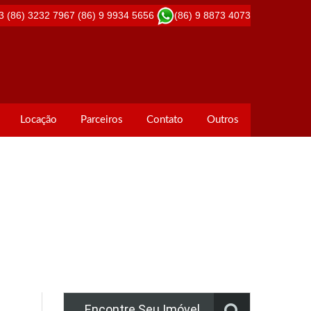
3
(86) 3232 7967
(86) 9 9934 5656
(86) 9 8873 4073
Locação
Parceiros
Contato
Outros
Encontre Seu Imóvel