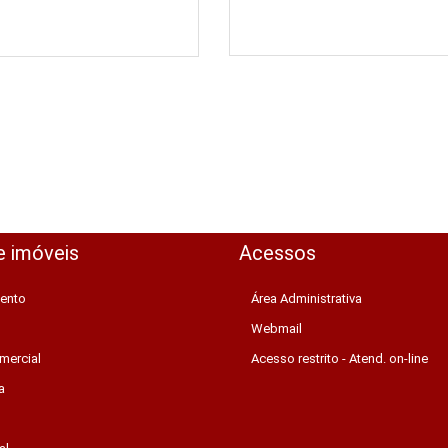
e imóveis
Acessos
ento
Área Administrativa
Webmail
mercial
Acesso restrito - Atend. on-line
a