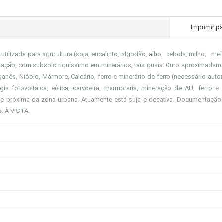
Imprimir p
utilizada para agricultura (soja, eucalipto, algodão, alho, cebola, milho, mel
neração, com subsolo riquíssimo em minerários, tais quais: Ouro aproximadam
ganês, Nióbio, Mármore, Calcário, ferro e minerário de ferro (necessário auto
ia fotovoltaica, eólica, carvoeira, marmoraria, mineração de AU, ferro e
a e próxima da zona urbana. Atuamente está suja e desativa. Documentação
s. À VISTA.