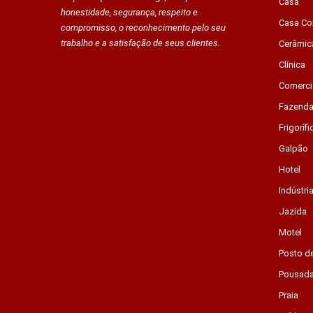
Casa
honestidade, segurança, respeito e
Casa Co
compromisso, o reconhecimento pelo seu
trabalho e a satisfação de seus clientes.
Cerâmic
Clínica
Comerci
Fazend
Frigorífi
Galpão
Hotel
Indústri
Jazida
Motel
Posto d
Pousad
Praia