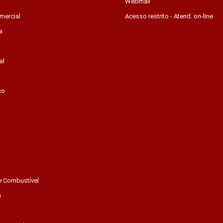
Webmail
mercial
Acesso restrito - Atend. on-line
a
al
a
co
a
e Combustível
a