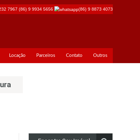
232 7967
(86) 9 9934 5656
(86) 9 8873 4073
Locação
Parceiros
Contato
Outros
tura