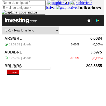
Indicadores
NewsLetter