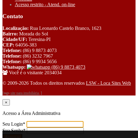
Acesso restrito - Atend. on-line
Contato
Localização:
Rua Leonardo Castelo Branco, 1623
Bairro:
Morada do Sol
Cidade/UF:
Teresina-PI
CEP:
64056-383
Telefone:
(86) 9 8873 4073
Telefone:
(86) 3232 7967
Telefone:
(86) 9 9934 5656
Whatsapp:
(86) 9 8873 4073
Você é o visitante 2034034
© 2009-2026 Todos os direitos reservados
LSW - Loca Sites Web
[tags
site para imobiliária
, ]
×
Acesso a Área Administrativa
Seu Login
*
Sua Senha
*