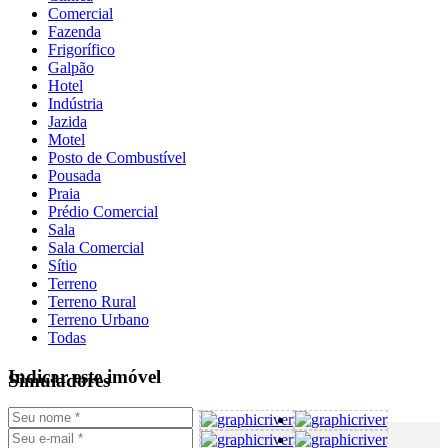
Comercial
Fazenda
Frigorífico
Galpão
Hotel
Indústria
Jazida
Motel
Posto de Combustível
Pousada
Praia
Prédio Comercial
Sala
Sala Comercial
Sítio
Terreno
Terreno Rural
Terreno Urbano
Todas
Indicar este imóvel
Simuladores