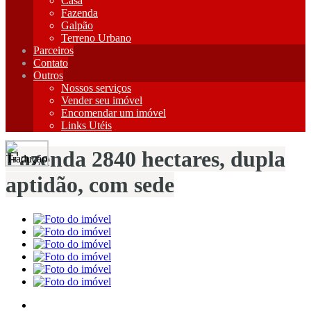
Casa
Fazenda
Galpão
Terreno Urbano
Parceiros
Contato
Outros
Nossos serviços
Vender seu imóvel
Encomendar um imóvel
Links Utéis
Fazenda 2840 hectares, dupla
aptidão, com sede