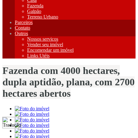
Casa
Fazenda
Galpão
Terreno Urbano
Parceiros
Contato
Outros
Nossos serviços
Vender seu imóvel
Encomendar um imóvel
Links Utéis
Fazenda com 4000 hectares,
dupla aptidão, plana, com 2700
hectares abertos