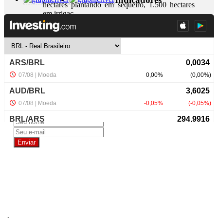
hectares plantando em sequeiro, 1.500 hectares
em irrigaç...
+ Detalhes
R$ 310.000.000,00
NewsLetter