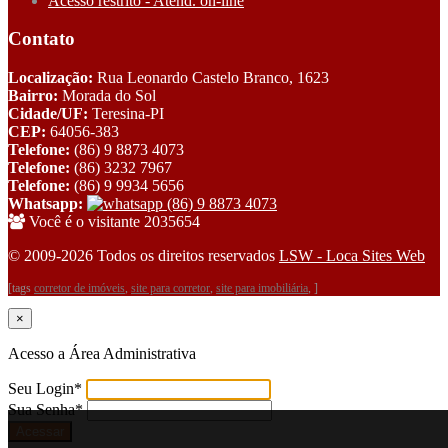
Acesso restrito - Atend. on-line
Contato
Localização:
Rua Leonardo Castelo Branco, 1623
Bairro:
Morada do Sol
Cidade/UF:
Teresina-PI
CEP:
64056-383
Telefone:
(86) 9 8873 4073
Telefone:
(86) 3232 7967
Telefone:
(86) 9 9934 5656
Whatsapp:
(86) 9 8873 4073
Você é o visitante 2035654
© 2009-2026 Todos os direitos reservados
LSW - Loca Sites Web
[tags
corretor de imóveis
,
site para corretor
,
site para imobiliária
, ]
×
Acesso a Área Administrativa
Seu Login
*
Sua Senha
*