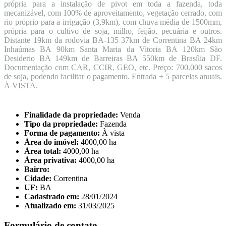
própria para a instalação de pivot em toda a fazenda, toda
mecanizável, com 100% de aproveitamento, vegetação cerrado, com
rio próprio para a irrigação (3,9km), com chuva média de 1500mm,
própria para o cultivo de soja, milho, feijão, pecuária e outros.
Distante 19km da rodovia BA-135 37km de Correntina BA 24km
Inhaúmas BA 90km Santa Maria da Vitoria BA 120km São
Desiderio BA 149km de Barreiras BA 550km de Brasília DF.
Documentação com CAR, CCIR, GEO, etc. Preço: 700.000 sacos
de soja, podendo facilitar o pagamento. Entrada + 5 parcelas anuais.
À VISTA.
Finalidade da propriedade:
Venda
Tipo da propriedade:
Fazenda
Forma de pagamento:
À vista
Área do imóvel:
4000,00 ha
Área total:
4000,00 ha
Área privativa:
4000,00 ha
Bairro:
Cidade:
Correntina
UF:
BA
Cadastrado em:
28/01/2024
Atualizado em:
31/03/2025
Formulário de contato