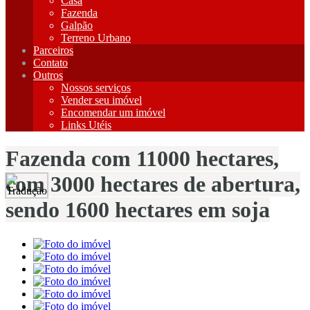
Casa
Fazenda
Galpão
Terreno Urbano
Parceiros
Contato
Outros
Nossos serviços
Vender seu imóvel
Encomendar um imóvel
Links Utéis
Fazenda com 11000 hectares,
com 3000 hectares de abertura,
sendo 1600 hectares em soja