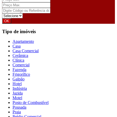
Tipo de imóveis
Apartamento
Casa
Casa Comercial
Cerâmica
Clínica
Comercial
Fazenda
Frigorífico
Galpão
Hotel
Indústria
Jazida
Motel
Posto de Combustível
Pousada
Praia
Prédio Comercial