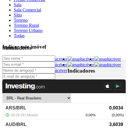
Sala
Sala Comercial
Sítio
Terreno
Terreno Rural
Terreno Urbano
Todas
Indicar este imóvel
Simuladores
Indicadores