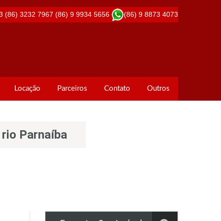
3
(86) 3232 7967
(86) 9 9934 5656
(86) 9 8873 4073
Locação
Parceiros
Contato
Outros
 rio Parnaíba