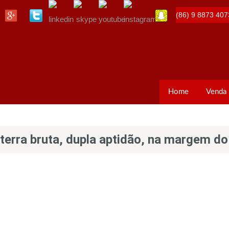
(86) 9 8873 407
Home
Venda
erra bruta, dupla aptidão, na margem do