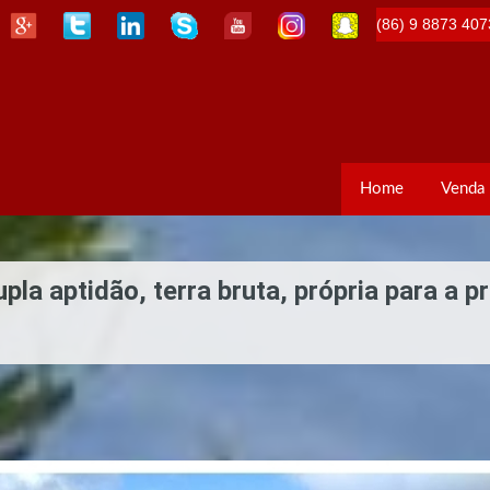
(86) 9 8873 407
Home
Venda
a aptidão, terra bruta, própria para a p