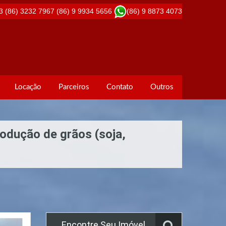
3
(86) 3232 7967
(86) 9 9934 5656
(86) 9 8873 4073
Locação
Parceiros
Contato
Outros
rodução de grãos (soja,
Encontre Seu Imóvel