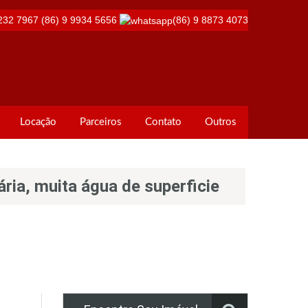
232 7967
(86) 9 9934 5656
(86) 9 8873 4073
Locação
Parceiros
Contato
Outros
ária, muita água de superficie