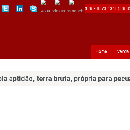
(86) 9 8873 4073
(86) 3
Home
Venda
 aptidão, terra bruta, própria para pecu