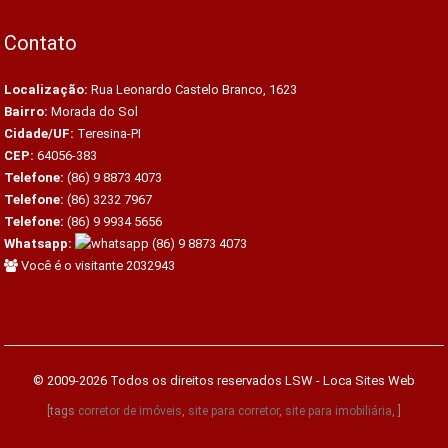
Contato
Localização:
Rua Leonardo Castelo Branco, 1623
Bairro:
Morada do Sol
Cidade/UF:
Teresina-PI
CEP:
64056-383
Telefone:
(86) 9 8873 4073
Telefone:
(86) 3232 7967
Telefone:
(86) 9 9934 5656
Whatsapp:
(86) 9 8873 4073
Você é o visitante 2032943
© 2009-2026 Todos os direitos reservados
LSW - Loca Sites Web
[tags
corretor de imóveis
,
site para corretor
,
site para imobiliária
, ]