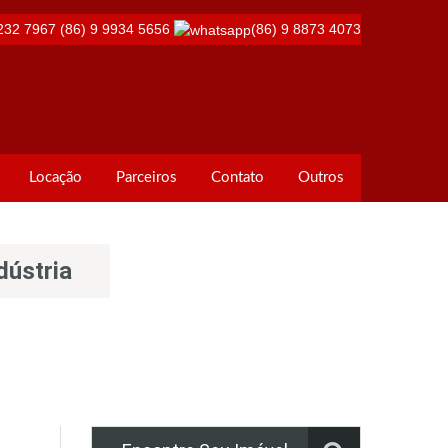
232 7967
(86) 9 9934 5656
(86) 9 8873 4073
Locação
Parceiros
Contato
Outros
dústria