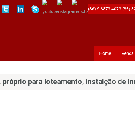
(86) 9 8873 4073
(86) 3
Home
Venda
próprio para loteamento, instalção de in