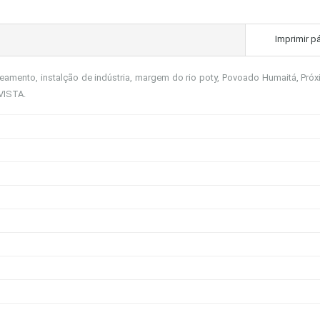
Imprimir p
teamento, instalção de indústria, margem do rio poty, Povoado Humaitá, Pró
 VISTA.