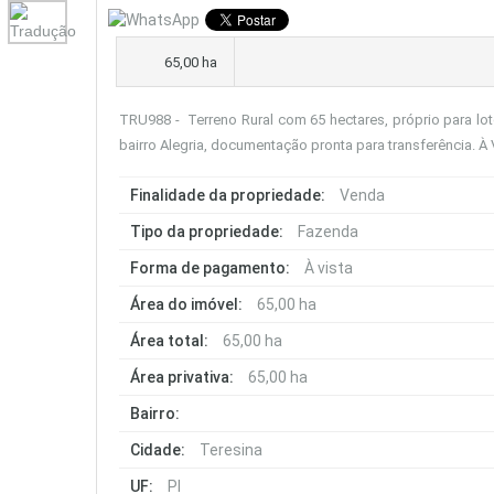
65,00 ha
TRU988 - Terreno Rural com 65 hectares, próprio para lo
bairro Alegria, documentação pronta para transferência. À
Finalidade da propriedade:
Venda
Tipo da propriedade:
Fazenda
Forma de pagamento:
À vista
Área do imóvel:
65,00 ha
Área total:
65,00 ha
Área privativa:
65,00 ha
Bairro:
Cidade:
Teresina
UF:
PI