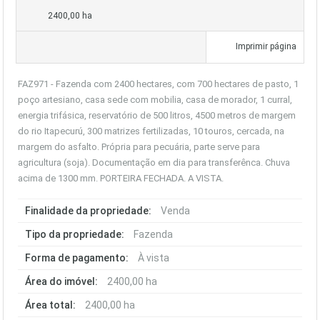
2400,00 ha
Imprimir página
FAZ971 - Fazenda com 2400 hectares, com 700 hectares de pasto, 1
poço artesiano, casa sede com mobilia, casa de morador, 1 curral,
energia trifásica, reservatório de 500 litros, 4500 metros de margem
do rio Itapecurú, 300 matrizes fertilizadas, 10 touros, cercada, na
margem do asfalto. Própria para pecuária, parte serve para
agricultura (soja). Documentação em dia para transferênca. Chuva
acima de 1300 mm. PORTEIRA FECHADA. A VISTA.
Finalidade da propriedade:
Venda
Tipo da propriedade:
Fazenda
Forma de pagamento:
À vista
Área do imóvel:
2400,00 ha
Área total:
2400,00 ha