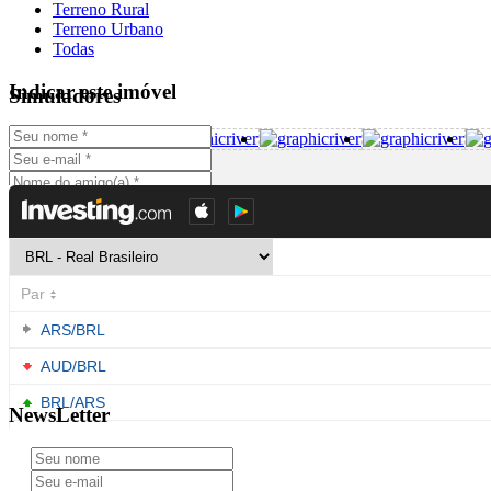
Terreno Rural
Terreno Urbano
Todas
Indicar este imóvel
Simuladores
NewsLetter