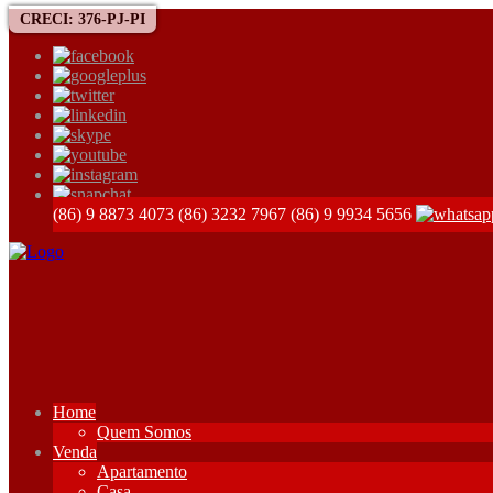
CRECI: 376-PJ-PI
(86) 9 8873 4073
(86) 3232 7967
(86) 9 9934 5656
Home
Quem Somos
Venda
Apartamento
Casa