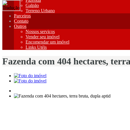
Fazenda
Galpão
Terreno Urbano
Parceiros
Contato
Outros
Nossos serviços
Vender seu imóvel
Encomendar um imóvel
Links Utéis
Fazenda com 404 hectares, terra