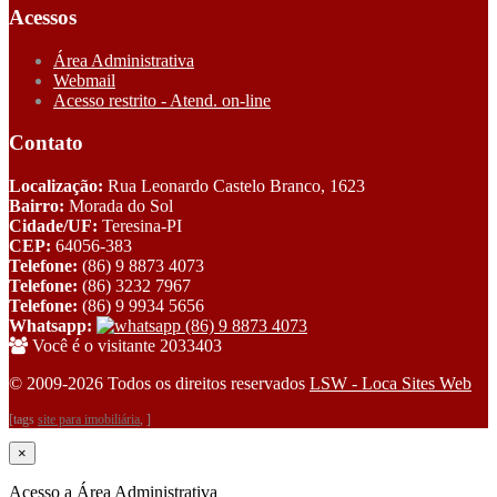
Acessos
Área Administrativa
Webmail
Acesso restrito - Atend. on-line
Contato
Localização:
Rua Leonardo Castelo Branco, 1623
Bairro:
Morada do Sol
Cidade/UF:
Teresina-PI
CEP:
64056-383
Telefone:
(86) 9 8873 4073
Telefone:
(86) 3232 7967
Telefone:
(86) 9 9934 5656
Whatsapp:
(86) 9 8873 4073
Você é o visitante 2033403
© 2009-2026 Todos os direitos reservados
LSW - Loca Sites Web
[tags
site para imobiliária
, ]
×
Acesso a Área Administrativa