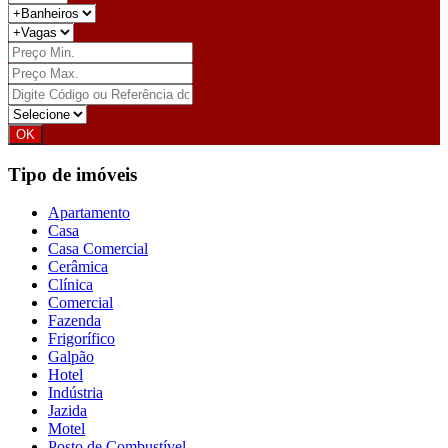
Tipo de imóveis
Apartamento
Casa
Casa Comercial
Cerâmica
Clínica
Comercial
Fazenda
Frigorífico
Galpão
Hotel
Indústria
Jazida
Motel
Posto de Combustível