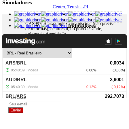
Simuladores
Centro, Teresina-PI
CAS997 - Casa duplex com piscina, (não precisa
Indicadores
de reformas), centro/sul, no polo de saúde,
próxma da Avenida Jo...
+ Detalhes
R$ 1.000.000,00
NewsLetter