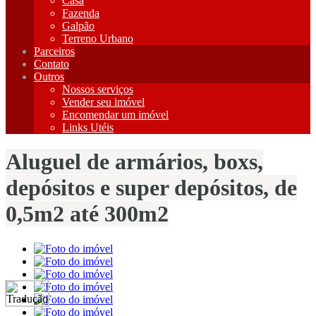
Casa
Fazenda
Galpão
Terreno Urbano
Parceiros
Contato
Outros
Nossos serviços
Vender seu imóvel
Encomendar um imóvel
Links Utéis
Aluguel de armários, boxs,
depósitos e super depósitos, de
0,5m2 até 300m2