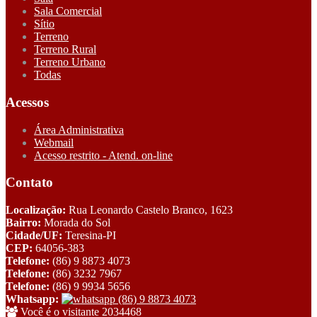
Sala Comercial
Sítio
Terreno
Terreno Rural
Terreno Urbano
Todas
Acessos
Área Administrativa
Webmail
Acesso restrito - Atend. on-line
Contato
Localização:
Rua Leonardo Castelo Branco, 1623
Bairro:
Morada do Sol
Cidade/UF:
Teresina-PI
CEP:
64056-383
Telefone:
(86) 9 8873 4073
Telefone:
(86) 3232 7967
Telefone:
(86) 9 9934 5656
Whatsapp:
(86) 9 8873 4073
Você é o visitante 2034468