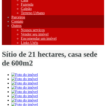
Casa
Fazenda
Galpão
Terreno Urbano
Parceiros
Contato
Outros
Nossos serviços
Vender seu imóvel
Encomendar um imóvel
Links Utéis
Sítio de 21 hectares, casa sede
de 600m2