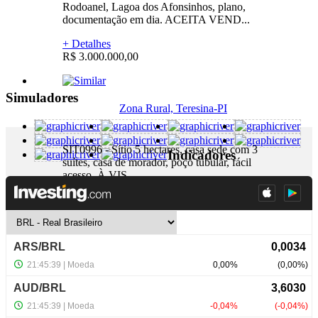
Rodoanel, Lagoa dos Afonsinhos, plano,
documentação em dia. ACEITA VEND...
+ Detalhes
R$ 3.000.000,00
Simuladores
Zona Rural, Teresina-PI
SIT0996 - Sítio 5 hectares, casa sede com 3
Indicadores
suítes, casa de morador, poço tubular, fácil
acesso. À VIS...
+ Detalhes
R$ 280.000,00
NewsLetter