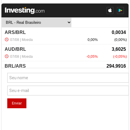
NewsLetter