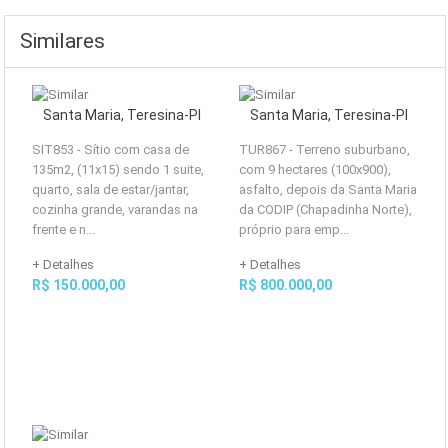
Similares
Santa Maria, Teresina-PI
Santa Maria, Teresina-PI
SIT853 - Sítio com casa de
TUR867 - Terreno suburbano,
135m2, (11x15) sendo 1 suite,
com 9 hectares (100x900),
quarto, sala de estar/jantar,
asfalto, depois da Santa Maria
cozinha grande, varandas na
da CODIP (Chapadinha Norte),
frente e n...
próprio para emp...
+ Detalhes
+ Detalhes
R$ 150.000,00
R$ 800.000,00