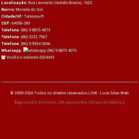
Localização:
Rua Leonardo Castelo Branco, 1623
Bairro:
Morada do Sol
Cidade/UF:
Teresina-PI
CEP:
64056-383
Telefone:
(86) 9 8873 4073
Telefone:
(86) 3232 7967
Telefone:
(86) 9 9934 5656
Whatsapp:
(86) 9 8873 4073
Você é o visitante 2034453
© 2009-2026 Todos os direitos reservados
LSW - Loca Sites Web
[tags
corretor de imóveis
,
site para corretor
,
site para imobiliária
, ]