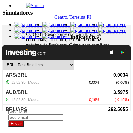
Simuladores
Centro, Teresina-PI
CCO08 - Casa Comercial com 8 pontos
Indicadores
comerciais, no centro, terreno de 600m2,
próximo da Prefeitura. Ótimo para com&eac...
+ Detalhes
R$ 2.500.000,00
NewsLetter