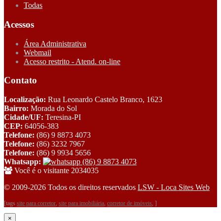
Todas
Acessos
Área Administrativa
Webmail
Acesso restrito - Atend. on-line
Contato
Localização:
Rua Leonardo Castelo Branco, 1623
Bairro:
Morada do Sol
Cidade/UF:
Teresina-PI
CEP:
64056-383
Telefone:
(86) 9 8873 4073
Telefone:
(86) 3232 7967
Telefone:
(86) 9 9934 5656
Whatsapp:
(86) 9 8873 4073
Você é o visitante 2034035
© 2009-2026 Todos os direitos reservados
LSW - Loca Sites Web
[tags
site para corretor
,
site para imobiliária
,
corretor de imóveis
, ]
×