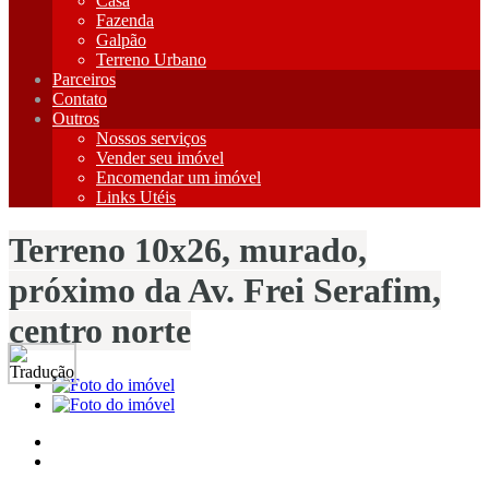
Casa
Fazenda
Galpão
Terreno Urbano
Parceiros
Contato
Outros
Nossos serviços
Vender seu imóvel
Encomendar um imóvel
Links Utéis
Terreno 10x26, murado,
próximo da Av. Frei Serafim,
centro norte