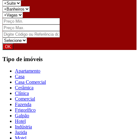
Tipo de imóveis
Apartamento
Casa
Casa Comercial
Cerâmica
Clínica
Comercial
Fazenda
Frigorífico
Galpão
Hotel
Indústria
Jazida
Motel