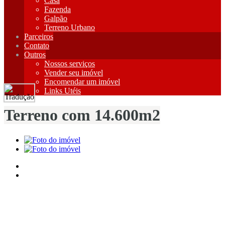
Casa
Fazenda
Galpão
Terreno Urbano
Parceiros
Contato
Outros
Nossos serviços
Vender seu imóvel
Encomendar um imóvel
Links Utéis
Terreno com 14.600m2