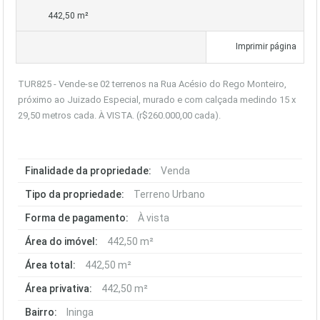
442,50 m²
Imprimir página
TUR825 - Vende-se 02 terrenos na Rua Acésio do Rego Monteiro,
próximo ao Juizado Especial, murado e com calçada medindo 15 x
29,50 metros cada. À VISTA. (r$260.000,00 cada).
Finalidade da propriedade:
Venda
Tipo da propriedade:
Terreno Urbano
Forma de pagamento:
À vista
Área do imóvel:
442,50 m²
Área total:
442,50 m²
Área privativa:
442,50 m²
Bairro:
Ininga