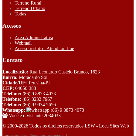
Terreno Rural
Terreno Urbano
Todas
Acessos
Área Administrativa
Webmail
Acesso restrito - Atend. on-line
Contato
Localização:
Rua Leonardo Castelo Branco, 1623
Bairro:
Morada do Sol
Cidade/UF:
Teresina-PI
CEP:
64056-383
Telefone:
(86) 9 8873 4073
Telefone:
(86) 3232 7967
Telefone:
(86) 9 9934 5656
Whatsapp:
(86) 9 8873 4073
Você é o visitante 2034033
© 2009-2026 Todos os direitos reservados
LSW - Loca Sites Web
[tags
corretor de imóveis
,
site para corretor
, ]