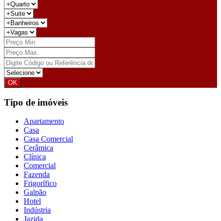
Tipo de imóveis
Apartamento
Casa
Casa Comercial
Cerâmica
Clínica
Comercial
Fazenda
Frigorífico
Galpão
Hotel
Indústria
Jazida