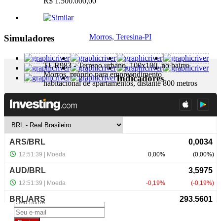
R$ 1.500.000,00
Morros, Teresina-PI
Simuladores
TUR983 - Terreno urbano, 100x100, no bairro
Morros, próprio para empreendimento
Indicadores
habitacional de apartamentos, distante 800 metros
...
+ Detalhes
R$ 1.300.000,00
NewsLetter