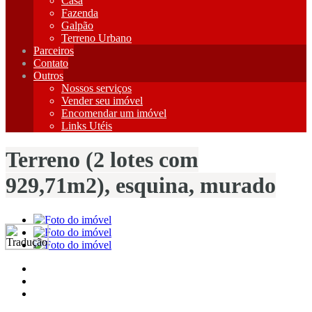
Casa
Fazenda
Galpão
Terreno Urbano
Parceiros
Contato
Outros
Nossos serviços
Vender seu imóvel
Encomendar um imóvel
Links Utéis
Terreno (2 lotes com
929,71m2), esquina, murado