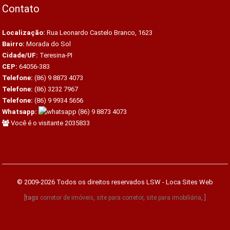
Contato
Localização:
Rua Leonardo Castelo Branco, 1623
Bairro:
Morada do Sol
Cidade/UF:
Teresina-PI
CEP:
64056-383
Telefone:
(86) 9 8873 4073
Telefone:
(86) 3232 7967
Telefone:
(86) 9 9934 5656
Whatsapp:
(86) 9 8873 4073
Você é o visitante 2035833
© 2009-2026 Todos os direitos reservados
LSW - Loca Sites Web
[tags
corretor de imóveis
,
site para corretor
,
site para imobiliária
, ]