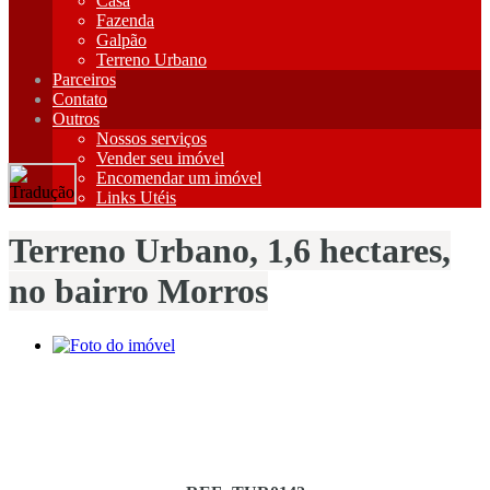
Casa
Fazenda
Galpão
Terreno Urbano
Parceiros
Contato
Outros
Nossos serviços
Vender seu imóvel
Encomendar um imóvel
Links Utéis
Terreno Urbano, 1,6 hectares,
no bairro Morros