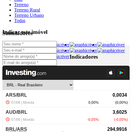
Terreno
Terreno Rural
Terreno Urbano
Todas
Indicar este imóvel
Simuladores
Indicadores
NewsLetter