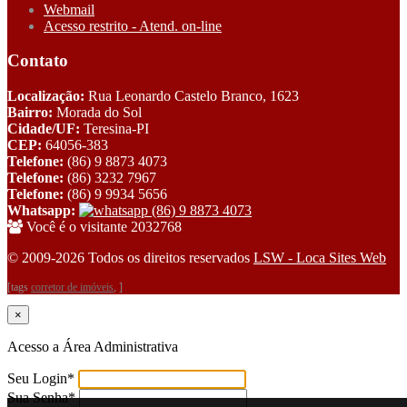
Webmail
Acesso restrito - Atend. on-line
Contato
Localização:
Rua Leonardo Castelo Branco, 1623
Bairro:
Morada do Sol
Cidade/UF:
Teresina-PI
CEP:
64056-383
Telefone:
(86) 9 8873 4073
Telefone:
(86) 3232 7967
Telefone:
(86) 9 9934 5656
Whatsapp:
(86) 9 8873 4073
Você é o visitante 2032768
© 2009-2026 Todos os direitos reservados
LSW - Loca Sites Web
[tags
corretor de imóveis
, ]
×
Acesso a Área Administrativa
Seu Login
*
Sua Senha
*