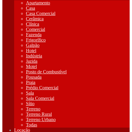
Apartamento
Casa
Casa Comercial
Cerâmica
Clínica
Comercial
Fazenda
Frigorífico
Galpão
Hotel
Indústria
Jazida
Motel
Posto de Combustível
Pousada
Praia
Prédio Comercial
Sala
Sala Comercial
Sítio
Terreno
Terreno Rural
Terreno Urbano
Todas
Locação