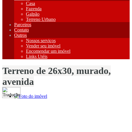
Casa
Fazenda
Galpão
Terreno Urbano
Parceiros
Contato
Outros
Nossos serviços
Vender seu imóvel
Encomendar um imóvel
Links Utéis
Terreno de 26x30, murado,
avenida