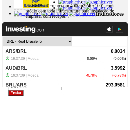
TUR818 - Terreno com 4000m2 (40x100), com
prédio com toda infraestrutura para instalação de
Indicadores
empresa, com recep&...
+ Detalhes
R$ 4.000.000,00
NewsLetter