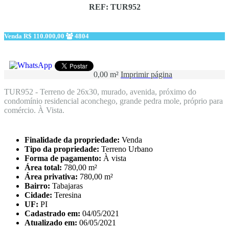
REF: TUR952
Venda
R$ 110.000,00
4804
0,00 m²
Imprimir página
TUR952 - Terreno de 26x30, murado, avenida, próximo do
condomínio residencial aconchego, grande pedra mole, próprio para
comércio. À Vista.
Finalidade da propriedade:
Venda
Tipo da propriedade:
Terreno Urbano
Forma de pagamento:
À vista
Área total:
780,00 m²
Área privativa:
780,00 m²
Bairro:
Tabajaras
Cidade:
Teresina
UF:
PI
Cadastrado em:
04/05/2021
Atualizado em:
06/05/2021