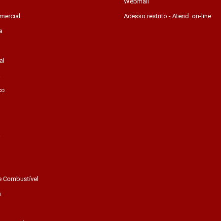
Webmail
mercial
Acesso restrito - Atend. on-line
a
al
a
co
a
e Combustível
a