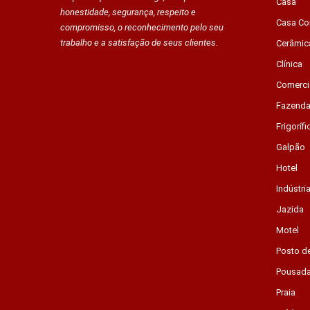
Casa
honestidade, segurança, respeito e
Casa Co
compromisso, o reconhecimento pelo seu
trabalho e a satisfação de seus clientes.
Cerâmic
Clínica
Comerci
Fazend
Frigorífi
Galpão
Hotel
Indústri
Jazida
Motel
Posto d
Pousad
Praia