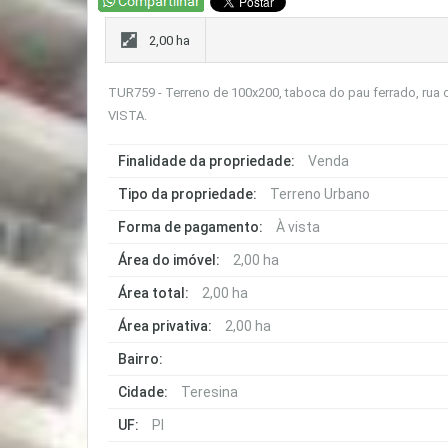
2,00 ha
TUR759 - Terreno de 100x200, taboca do pau ferrado, rua co
VISTA.
Finalidade da propriedade:
Venda
Tipo da propriedade:
Terreno Urbano
Forma de pagamento:
À vista
Área do imóvel:
2,00 ha
Área total:
2,00 ha
Área privativa:
2,00 ha
Bairro:
Cidade:
Teresina
UF:
PI