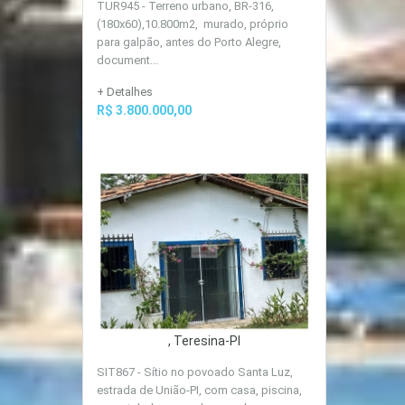
TUR945 - Terreno urbano, BR-316,
(180x60),10.800m2, murado, próprio
para galpão, antes do Porto Alegre,
document...
+ Detalhes
R$ 3.800.000,00
, Teresina-PI
SIT867 - Sítio no povoado Santa Luz,
estrada de União-PI, com casa, piscina,