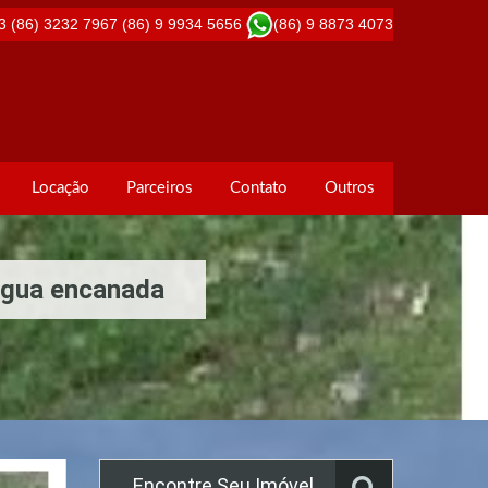
3
(86) 3232 7967
(86) 9 9934 5656
(86) 9 8873 4073
Locação
Parceiros
Contato
Outros
 água encanada
Encontre Seu Imóvel