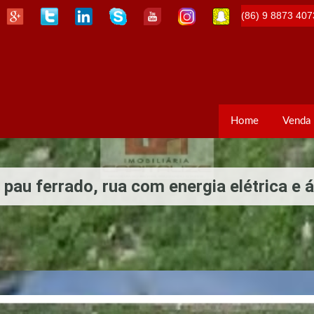
(86) 9 8873 407
Home
Venda
pau ferrado, rua com energia elétrica e