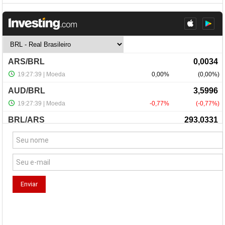
NewsLetter