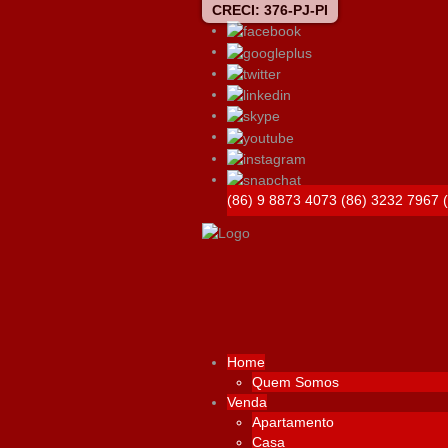
CRECI: 376-PJ-PI
(86) 9 8873 4073
(86) 3232 7967
Home
Quem Somos
Venda
Apartamento
Casa