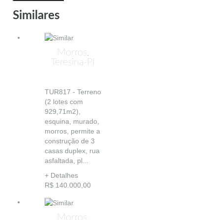
Similares
Morros,
Teresina-PI
TUR817 - Terreno
(2 lotes com
929,71m2),
esquina, murado,
morros, permite a
construção de 3
casas duplex, rua
asfaltada, pl...
+ Detalhes
R$ 140.000,00
Morros,