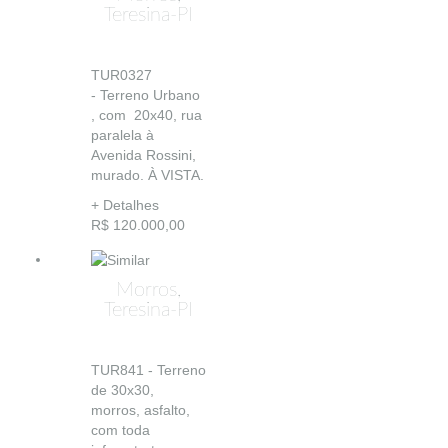
Teresina-PI
TUR0327
- Terreno Urbano
, com 20x40, rua
paralela à
Avenida Rossini,
murado. À VISTA.
+ Detalhes
R$ 120.000,00
Morros,
Teresina-PI
TUR841 - Terreno
de 30x30,
morros, asfalto,
com toda